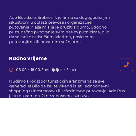
Ade Bus d.o.o. Srebrenik je firma sa dugogodišnjim
iskustvom u oblasti prevoza i organizacije
putovanja. Naša misija je pružiti sigurno, udobno i
pristupačno putovanje svim našim putnicima, bilo
da se radi o turističkim izletima, poslovnim
putovanjima ili privatnim vožnjama.
Radno vrijeme
08:00 - 16:00, Ponedjeljak - Petak
Nudimo širok izbor turističkih aranžmana za sve
generacije! Bilo da želite vikend izlet, jednodnevni
shopping u inostranstvu ili višednevno putovanje, Ade Bus
je tu da vam pruži nezaboravno iskustvo.
Kontaktirajte nas na viber