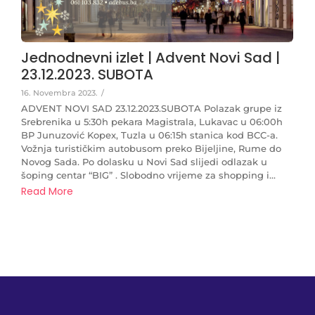
Jednodnevni izlet | Advent Novi Sad |
23.12.2023. SUBOTA
16. Novembra 2023.
/
ADVENT NOVI SAD 23.12.2023.SUBOTA Polazak grupe iz
Srebrenika u 5:30h pekara Magistrala, Lukavac u 06:00h
BP Junuzović Kopex, Tuzla u 06:15h stanica kod BCC-a.
Vožnja turističkim autobusom preko Bijeljine, Rume do
Novog Sada. Po dolasku u Novi Sad slijedi odlazak u
šoping centar “BIG” . Slobodno vrijeme za shopping i...
Read More