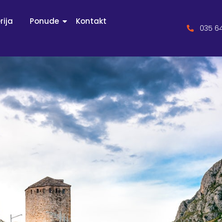
rija
Ponude
Kontakt
035 6