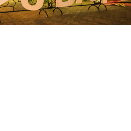
1.12.2023 -02.01.2024. | 2…
dimpešti Polazak: 31.12.2023. Povratak: 02.01.
PUTOVANJA 
buske stanice u Tuzli u 04:00 sata. Putovanje prema graničnom 
 Budimpeštu oko 11:00 sati. Odlazak u...