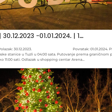
0.12.2023 -01.01.2024. | 1…
pešti Polazak: 30.12.2023. Povratak: 01.01.2024. 
uske stanice u Tuzli u 04:00 sata. Putovanje prema graničnom 
o 11:00 sati. Odlazak u shopping centar Arena...