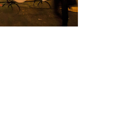
2024.
1.dan
prelazu Orašje/Županja sa