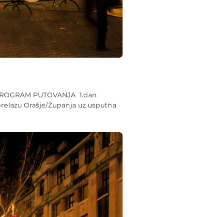
PROGRAM PUTOVANJA 1.dan
prelazu Orašje/Županja uz usputna