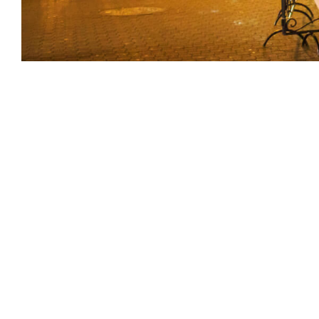
Nova godina 2024 | Budimpešta | 3
28. Novembra 2023.
/
Nova godina 2024. Budimpešta 2 noćenja u Bu
PROGRAM 
(Nedjelja, 31.12.2023.) Budimpešta Polazak sa Glavne auto
povremenim zaustavljanjima radi ulaska putnika. Dolazak u
Read More