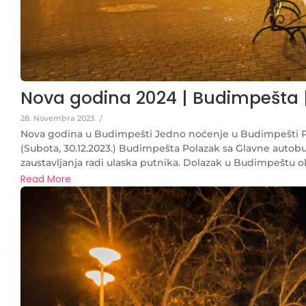
Nova godina 2024 | Budimpešta | 3
28. Novembra 2023.
/
Nova godina u Budimpešti Jedno noćenje u Budim
(Subota, 30.12.2023.) Budimpešta Polazak sa Glavne autob
zaustavljanja radi ulaska putnika. Dolazak u Budimpeštu ok
Read More