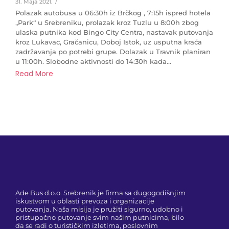
31. Maja 2021.
/
Polazak autobusa u 06:30h iz Brčkog , 7:15h ispred hotela
„Park“ u Srebreniku, prolazak kroz Tuzlu u 8:00h zbog
ulaska putnika kod Bingo City Centra, nastavak putovanja
kroz Lukavac, Gračanicu, Doboj Istok, uz usputna kraća
zadržavanja po potrebi grupe. Dolazak u Travnik planiran
u 11:00h. Slobodne aktivnosti do 14:30h kada...
Read More
Ade Bus d.o.o. Srebrenik je firma sa dugogodišnjim
iskustvom u oblasti prevoza i organizacije
putovanja. Naša misija je pružiti sigurno, udobno i
pristupačno putovanje svim našim putnicima, bilo
da se radi o turističkim izletima, poslovnim