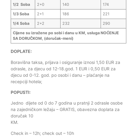
1/2 Soba
2+0
140
174
1/3 Soba
2+1
186
221
1/4 Soba
2+2
232
290
Cijene su izražene po sobi i danu u KM, usluga NOĆENJE
SA DORUČKOM, (doručak-meni)
DOPLATE:
Boravišna taksa, prijava i osiguranje iznosi 1,50 EUR za
odrasle, za djecu od 12-18.god. 1 EUR i 0,50 EUR za
djecu od 0-12. god. po osobi i danu – plaćanje na
recepciji hotela;
POPUST
Jedno dijete od 0 do 7 godina u pratnji 2 odrasle osobe
na zajedničkom ležaju – GRATIS, obavezna doplata za
doručak 10
KM
Check in – 12h; check out – 10h