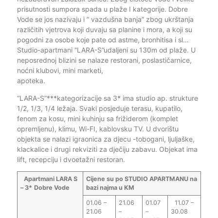
prisutnosti sumpora spada u plaže I kategorije. Dobre
Vode se jos nazivaju i ” vazdušna banja” zbog ukrštanja
različitih vjetrova koji duvaju sa planine i mora, a koji su
pogodni za osobe koje pate od astme, bronhitisa i sl…
Studio-apartmani “LARA-S”udaljeni su 130m od plaže. U
neposrednoj blizini se nalaze restorani, poslastičarnice,
noćni klubovi, mini marketi,
apoteka.
“LARA-S”***kategorizacije sa 3* ima studio ap. strukture
1/2, 1/3, 1/4 ležaja. Svaki posjeduje terasu, kupatilo,
fenom za kosu, mini kuhinju sa frižiderom (komplet
opremljenu), klimu, Wi-FI, kablovsku TV. U dvorištu
objekta se nalazi igraonica za djecu -tobogani, ljuljaške,
klackalice i drugi rekviziti za dječiju zabavu. Objekat ima
lift, recepciju i dvoetažni restoran.
Apartmani LARA S
Cijene su po STUDIO APARTMANU na
– 3*
Dobre Vode
bazi najma u KM
01.06 –
21.06
01.07
11.07 –
21.06
–
–
30.08