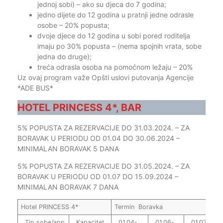
jednoj sobi) – ako su djeca do 7 godina;
jedno dijete do 12 godina u pratnji jedne odrasle
osobe – 20% popusta;
dvoje djece do 12 godina u sobi pored roditelja
imaju po 30% popusta – (nema spojnih vrata, sobe
jedna do druge);
treća odrasla osoba na pomoćnom ležaju – 20%
Uz ovaj program važe Opšti uslovi putovanja Agencije
*ADE BUS*
HOTEL PRINCESS 4*, BAR
5% POPUSTA ZA REZERVACIJE DO 31.03.2024. – ZA
BORAVAK U PERIODU OD 01.04 DO 30.06.2024 –
MINIMALAN BORAVAK 5 DANA
5% POPUSTA ZA REZERVACIJE DO 31.05.2024. – ZA
BORAVAK U PERIODU OD 01.07 DO 15.09.2024 –
MINIMALAN BORAVAK 7 DANA
Hotel PRINCESS 4*
Termin Boravka
Tip sobe/app
Kapacitet
01.04-
01.06-
01.07-