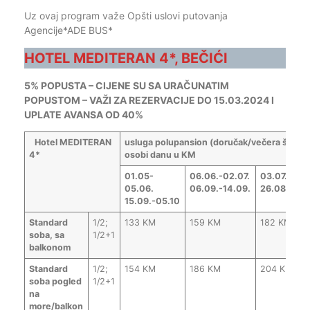
Uz ovaj program važe Opšti uslovi putovanja
Agencije*ADE BUS*
HOTEL MEDITERAN 4*, BEČIĆI
5% POPUSTA – CIJENE SU SA URAČUNATIM
POPUSTOM – VAŽI ZA REZERVACIJE DO 15.03.2024 I
UPLATE AVANSA OD 40%
Hotel MEDITERAN
usluga polupansion (doručak/večera švedski
4*
osobi danu u KM
01.05-
06.06.-02.07.
03.07.-20.0
05.06.
06.09.-14.09.
26.08.-05.
15.09.-05.10
Standard
1/2;
133 KM
159 KM
182 KM
soba, sa
1/2+1
balkonom
Standard
1/2;
154 KM
186 KM
204 KM
soba pogled
1/2+1
na
more/balkon