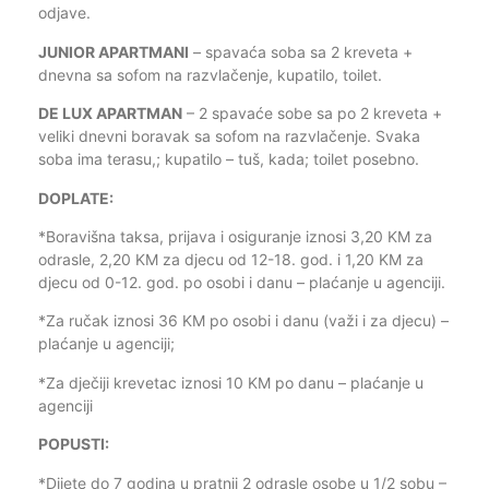
odjave.
JUNIOR APARTMANI
– spavaća soba sa 2 kreveta +
dnevna sa sofom na razvlačenje, kupatilo, toilet.
DE LUX APARTMAN
– 2 spavaće sobe sa po 2 kreveta +
veliki dnevni boravak sa sofom na razvlačenje. Svaka
soba ima terasu,; kupatilo – tuš, kada; toilet posebno.
DOPLATE:
*Boravišna taksa, prijava i osiguranje iznosi 3,20 KM za
odrasle, 2,20 KM za djecu od 12-18. god. i 1,20 KM za
djecu od 0-12. god. po osobi i danu – plaćanje u agenciji.
*Za ručak iznosi 36 KM po osobi i danu (važi i za djecu) –
plaćanje u agenciji;
*Za dječiji krevetac iznosi 10 KM po danu – plaćanje u
agenciji
POPUSTI:
*Dijete do 7 godina u pratnji 2 odrasle osobe u 1/2 sobu –