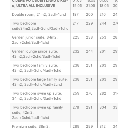
CIJENE PO OSOBI I DANU U KM-
01.05
16.05
01.06
19.06
u, ULTRA ALL INCLUSIVE
15.05
31.05
18.06
30.06
Double room, 21m2, 2adl+1chd
187
200
210
242
Two bedroom
217
229
244
276
suite34m2,2adl+2chd/3adl+1chd
Garden junior suite, 34m2,
225
238
253
282
2adl+2chd/3adl+1chd
Garden lounge junior suite,
232
244
261
291
42m2,2adl+2chd/3adl+1chd
Two bedroom family suite,
238
251
263
295
42m2, 2adl+3chd/4adl+1chd
Two bedroom large family suite,
238
251
263
295
42m2, 2adl+4chd/4adl+2chd
Two bedroom swim up suite,
259
270
282
314
34m2, 2adl+2chd/3adl+1chd
Two bedroom swim up family
278
291
304
335
suite, 42m2,
2adl+3chd/4adl+1chd
Premium suite, 38m2,
289
299
312
344