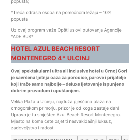
popusta;
*Treća odrasla osoba na pomoćnom ležaju – 10%
popusta
Uz ovaj program važe Opšti uslovi putovanja Agencije
*ADE BUS*
HOTEL AZUL BEACH RESORT
MONTENEGRO 4* ULCINJ
Ovaj spektakularni ultra all inclusive hotel u Crnoj Gori
je savršena ljetnja oaza za porodice, parove i prijatelje
koji traže samo najbolje – deluxe ljetovanje ispunjeno
dobrim provodom i opuštanjem.
Velika Plaža u Ulcinju, najduža pješčana plaža na
crnogorskom primorju, prizor je od koga zastaje dah!
Upravo je tu smješten Azul Beach Resort Montenegro.
Mjesto na kome ćete osjetiti nesvakidašnji luksuz,
zadovoljstvo i radost.