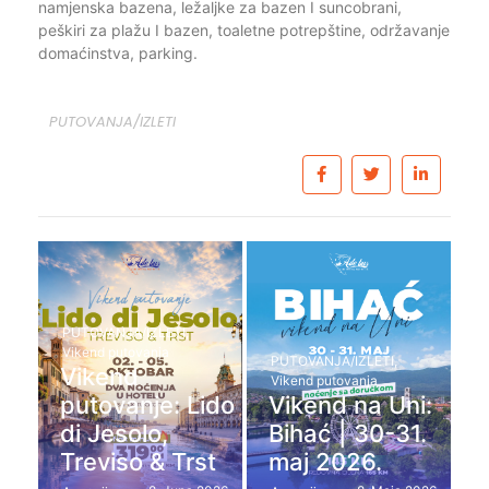
namjenska bazena, ležaljke za bazen I suncobrani,
peškiri za plažu I bazen, toaletne potrepštine, održavanje
domaćinstva, parking.
PUTOVANJA/IZLETI
PUTOVANJA/IZLETI
,
Vikend putovanja
PUTOVANJA/IZLETI
,
Vikend
Vikend putovanja
putovanje: Lido
Vikend na Uni:
di Jesolo,
Bihać | 30-31.
Treviso & Trst
maj 2026.