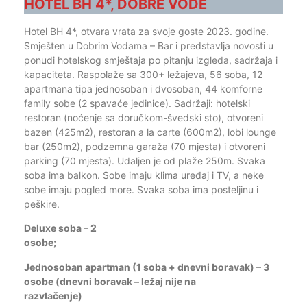
HOTEL BH 4*, DOBRE VODE
Hotel BH 4*, otvara vrata za svoje goste 2023. godine.
Smješten u Dobrim Vodama – Bar i predstavlja novosti u
ponudi hotelskog smještaja po pitanju izgleda, sadržaja i
kapaciteta. Raspolaže sa 300+ ležajeva, 56 soba, 12
apartmana tipa jednosoban i dvosoban, 44 komforne
family sobe (2 spavaće jedinice). Sadržaji: hotelski
restoran (noćenje sa doručkom-švedski sto), otvoreni
bazen (425m2), restoran a la carte (600m2), lobi lounge
bar (250m2), podzemna garaža (70 mjesta) i otvoreni
parking (70 mjesta). Udaljen je od plaže 250m. Svaka
soba ima balkon. Sobe imaju klima uređaj i TV, a neke
sobe imaju pogled more. Svaka soba ima posteljinu i
peškire.
Deluxe soba – 2
osobe
Jednosoban apartman (1 soba + dnevni boravak) – 3
osobe (dnevni boravak – ležaj nije na
razvlačen