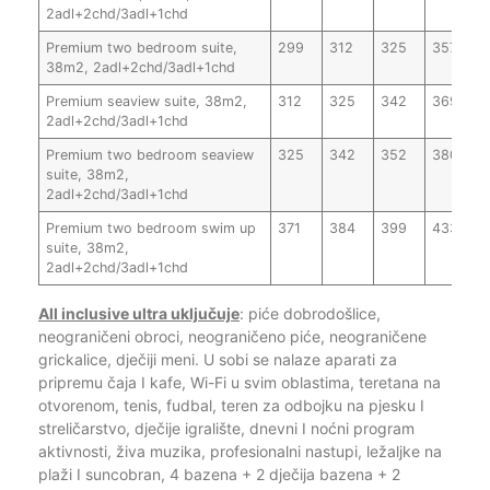
2adl+2chd/3adl+1chd
Premium two bedroom suite,
299
312
325
357
38m2, 2adl+2chd/3adl+1chd
Premium seaview suite, 38m2,
312
325
342
369
2adl+2chd/3adl+1chd
Premium two bedroom seaview
325
342
352
380
suite, 38m2,
2adl+2chd/3adl+1chd
Premium two bedroom swim up
371
384
399
433
suite, 38m2,
2adl+2chd/3adl+1chd
All inclusive ultra uključuje
: piće dobrodošlice,
neograničeni obroci, neograničeno piće, neograničene
grickalice, dječiji meni. U sobi se nalaze aparati za
pripremu čaja I kafe, Wi-Fi u svim oblastima, teretana na
otvorenom, tenis, fudbal, teren za odbojku na pjesku I
streličarstvo, dječije igralište, dnevni I noćni program
aktivnosti, živa muzika, profesionalni nastupi, ležaljke na
plaži I suncobran, 4 bazena + 2 dječija bazena + 2