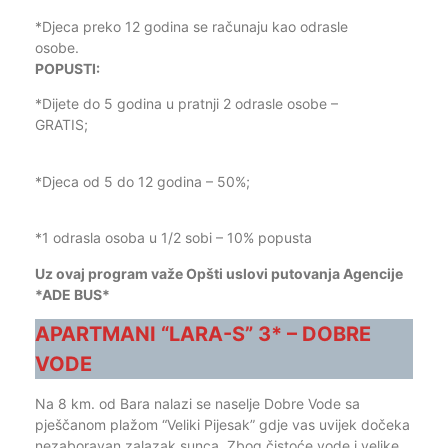
*Djeca preko 12 godina se računaju kao odrasle
osobe.
POPUSTI:
*Dijete do 5 godina u pratnji 2 odrasle osobe –
GRATIS;
*Djeca od 5 do 12 godina – 50%;
*1 odrasla osoba u 1/2 sobi – 10% popusta
Uz ovaj program važe Opšti uslovi putovanja Agencije
*ADE BUS*
APARTMANI “LARA-S” 3* – DOBRE
VODE
Na 8 km. od Bara nalazi se naselje Dobre Vode sa
pješčanom plažom “Veliki Pijesak” gdje vas uvijek dočeka
nezaboravan zalazak sunca. Zbog čistoće vode i velike