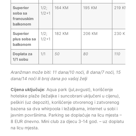
Superior
1/2;
164 KM
195 KM
219 KM
soba sa
1/2+1
francuskim
balkonom
Superior
1/2;
182 KM
206 KM
230 KM
plus soba sa
1/2+1
balkonom
Doplata za
1/1
50
80
110
1/1 sobu
Aranžman može biti: 11 dana/10 noći, 8 dana/7 noći, 15
dana/14 noći ili broj dana po vašoj želji
Cijena uključuje
: Aqua park (jul,avgust), korišćenje
hotelske plaže (ležaljke i suncobrani uključeni u cijenu),
peškiri (uz depozit), korišćenje otvorenog i zatvorenog
bazena sa dva whirpoola i ležaljkama, internet u sobi i
javnim površinima. Parking se doplaćuje na licu mjesta –
8 EUR dnevno. Mini club za djecu 3-14 god. – uz doplatu
na licu mjesta.