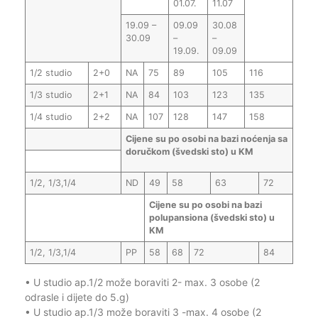
01.07.
11.07
19.09 –
09.09
30.08
30.09
–
–
19.09.
09.09
1/2 studio
2+0
NA
75
89
105
116
1/3 studio
2+1
NA
84
103
123
135
1/4 studio
2+2
NA
107
128
147
158
Cijene su po osobi na bazi noćenja sa
doručkom (švedski sto) u KM
1/2, 1/3,1/4
ND
49
58
63
72
Cijene su po osobi na bazi
polupansiona (švedski sto) u
KM
1/2, 1/3,1/4
PP
58
68
72
84
• U studio ap.1/2 može boraviti 2- max. 3 osobe (2
odrasle i dijete do 5.g)
• U studio ap.1/3 može boraviti 3 -max. 4 osobe (2