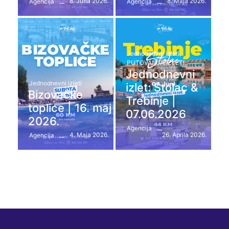
8. Juna 2026.
8. Maja 2026.
Agencija
Agencija
Jednodnevni izleti
,
PUTOVANJA/IZLETI
Jednodnevni
Jednodnevni izleti
izlet: Stolac &
Bizovačke
Trebinje |
toplice | 16. maj
07.06.2026
2026.
Agencija
4. Maja 2026.
26. Aprila 2026.
Agencija