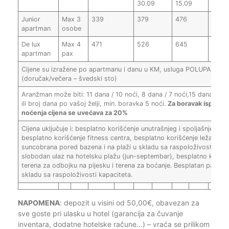
30.09
15.09
Junior
Max 3
339
379
476
553
apartman
osobe
De lux
Max 4
471
526
645
693
apartman
pax
Cijene su izražene po apartmanu i danu u KM, usluga POLUPANSIO
(doručak/večera – švedski sto)
Aranžman može biti: 11 dana / 10 noći, 8 dana / 7 noći,15 dana / 14 
ili broj dana po vašoj želji, min. boravka 5 noći.
Za boravak ispod 5
noćenja cijena se uvećava za 20%
Cijena uključuje i: besplatno korišćenje unutrašnjeg i spoljašnjeg ba
besplatno korišćenje fitness centra, besplatno korišćenje ležaljki i
suncobrana pored bazena i na plaži u skladu sa raspoloživosti,
slobodan ulaz na hotelsku plažu (jun-septembar), besplatno korišć
terena za odbojku na pijesku i terena za boćanje. Besplatan parking
skladu sa raspoloživosti kapaciteta.
NAPOMENA
: depozit u visini od 50,00€, obavezan za
sve goste pri ulasku u hotel (garancija za čuvanje
inventara, dodatne hotelske račune…) – vraća se prilikom