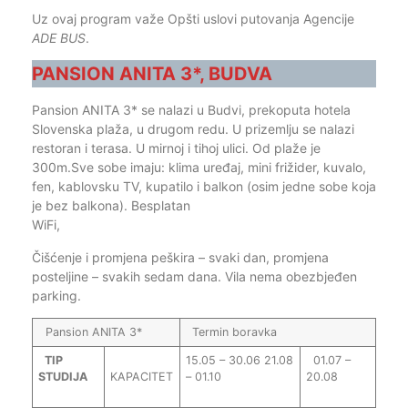
Uz ovaj program važe Opšti uslovi putovanja Agencije
ADE BUS
.
PANSION ANITA 3*, BUDVA
Pansion ANITA 3* se nalazi u Budvi, prekoputa hotela
Slovenska plaža, u drugom redu. U prizemlju se nalazi
restoran i terasa. U mirnoj i tihoj ulici. Od plaže je
300m.Sve sobe imaju: klima uređaj, mini frižider, kuvalo,
fen, kablovsku TV, kupatilo i balkon (osim jedne sobe koja
je bez balkona). Besplatan
Wi
Čišćenje i promjena peškira – svaki dan, promjena
posteljine – svakih sedam dana. Vila nema obezbjeđen
parking.
Pansion ANITA 3*
Termin boravka
TIP
15.05 – 30.06 21.08
01.07 –
STUDIJA
KAPACITET
– 01.10
20.08