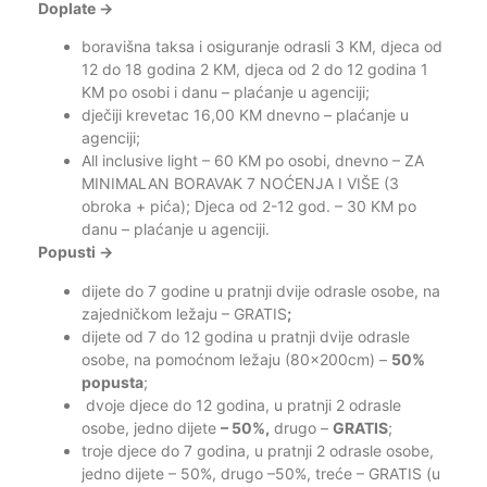
Doplate →
boravišna taksa i osiguranje odrasli 3 KM, djeca od
12 do 18 godina 2 KM, djeca od 2 do 12 godina 1
KM po osobi i danu – plaćanje u agenciji;
dječiji krevetac 16,00 KM dnevno – plaćanje u
agenciji;
All inclusive light – 60 KM po osobi, dnevno – ZA
MINIMALAN BORAVAK 7 NOĆENJA I VIŠE (3
obroka + pića); Djeca od 2-12 god. – 30 KM po
danu – plaćanje u agenciji.
Popusti →
dijete do 7 godine u pratnji dvije odrasle osobe, na
zajedničkom ležaju – GRATIS
;
dijete od 7 do 12 godina u pratnji dvije odrasle
osobe, na pomoćnom ležaju (80x200cm) –
50%
popusta
;
dvoje djece do 12 godina, u pratnji 2 odrasle
osobe, jedno dijete
– 50%,
drugo –
GRATIS
;
troje djece do 7 godina, u pratnji 2 odrasle osobe,
jedno dijete – 50%, drugo –50%, treće – GRATIS (u