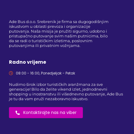
Ade Bus d.o.o. Srebrenik je firma sa dugogodišnjim
iskustvom u oblasti prevoza i organizacije
putovanja. Naša misija je pružiti sigurno, udobno i
pristupačno putovanje svim našim putnicima, bilo
da se radi o turističkim izletima, poslovnim
putovanjima ili privatnim vožnjama.
Radno vrijeme
08:00 - 16:00, Ponedjeljak - Petak
Nudimo širok izbor turističkih aranžmana za sve
generacije! Bilo da želite vikend izlet, jednodnevni
shopping u inostranstvu ili višednevno putovanje, Ade Bus
je tu da vam pruži nezaboravno iskustvo.
Kontaktirajte nas na viber