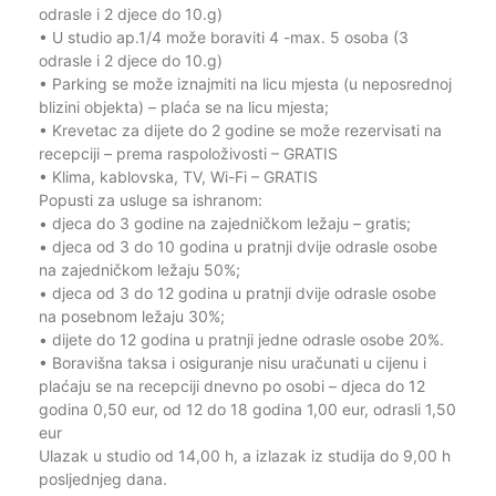
odrasle i 2 djece do 10.g)
• U studio ap.1/4 može boraviti 4 -max. 5 osoba (3
odrasle i 2 djece do 10.g)
• Parking se može iznajmiti na licu mjesta (u neposrednoj
blizini objekta) – plaća se na licu mjesta;
• Krevetac za dijete do 2 godine se može rezervisati na
recepciji – prema raspoloživosti – GRATIS
• Klima, kablovska, TV, Wi-Fi – GRATIS
Popusti za usluge sa ishranom:
• djeca do 3 godine na zajedničkom ležaju – gratis;
• djeca od 3 do 10 godina u pratnji dvije odrasle osobe
na zajedničkom ležaju 50%;
• djeca od 3 do 12 godina u pratnji dvije odrasle osobe
na posebnom ležaju 30%;
• dijete do 12 godina u pratnji jedne odrasle osobe 20%.
• Boravišna taksa i osiguranje nisu uračunati u cijenu i
plaćaju se na recepciji dnevno po osobi – djeca do 12
godina 0,50 eur, od 12 do 18 godina 1,00 eur, odrasli 1,50
eur
Ulazak u studio od 14,00 h, a izlazak iz studija do 9,00 h
posljednjeg dana.