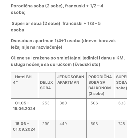
Porodična soba (2 sobe), francuski + 1/2 – 4
osobe;
Superior soba (2 sobe), francuski + 1/3 – 5
osoba
Dvosoban apartman 1/4+1 osoba (dnevni boravak –
ležaj nije na razvlačenje)
Cijene su izražene po smještajnoj jedinici i danu u KM,
usluga noćenje sa doručkom (švedski sto)
Hotel BH
JEDNOSOBAN
PORODIČNA
SUPERIOR
4*
DELUX
APARTMAN
SOBA SA
SOBA (2
SOBA
BALKONOM
sobe)
(2 sobe)
01.05 –
253
380
506
633
15.06.2024
15.06 –
299
449
598
748
01.09.2024