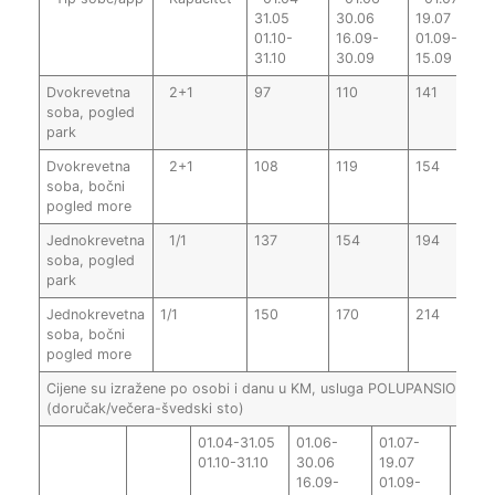
31.05
30.06
19.07
2
01.10-
16.09-
01.09-
3
31.10
30.09
15.09
Dvokrevetna
2+1
97
110
141
1
soba, pogled
park
Dvokrevetna
2+1
108
119
154
1
soba, bočni
pogled more
Jednokrevetna
1/1
137
154
194
2
soba, pogled
park
Jednokrevetna
1/1
150
170
214
soba, bočni
pogled more
Cijene su izražene po osobi i danu u KM, usluga POLUPANSION
(doručak/večera-švedski sto)
01.04-31.05
01.06-
01.07-
20.0
01.10-31.10
30.06
19.07
31.08
16.09-
01.09-