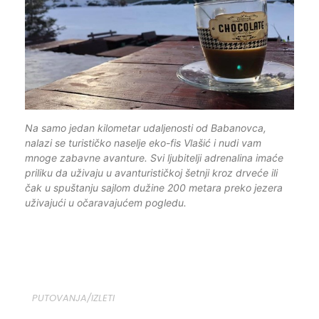
Na samo jedan kilometar udaljenosti od Babanovca,
nalazi se turističko naselje eko-fis Vlašić i nudi vam
mnoge zabavne avanture. Svi ljubitelji adrenalina imaće
priliku da uživaju u avanturističkoj šetnji kroz drveće ili
čak u spuštanju sajlom dužine 200 metara preko jezera
uživajući u očaravajućem pogledu.
PUTOVANJA/IZLETI