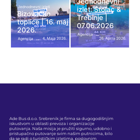
Jednodnevni
Jednodnevni izleti
izlet: Stolac &
Bizovačke
Trebinje |
toplice | 16. maj
07.06.2026
2026.
Agencija
4. Maja 2026.
26. Aprila 2026.
Agencija
Ade Bus d.o.o. Srebrenik je firma sa dugogodišnjim
iskustvom u oblasti prevoza i organizacije
putovanja. Naša misija je pružiti sigurno, udobno i
pristupačno putovanje svim našim putnicima, bilo
da se radi o turističkim izletima, poslovnim