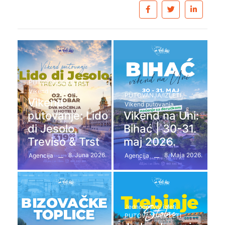
PUTOVANJA/IZLETI
,
Vikend putovanja
PUTOVANJA/IZLETI
,
Vikend
Vikend putovanja
putovanje: Lido
Vikend na Uni:
di Jesolo,
Bihać | 30-31.
Treviso & Trst
maj 2026.
8. Juna 2026.
8. Maja 2026.
Agencija
Agencija
Jednodnevni izleti
,
PUTOVANJA/IZLETI