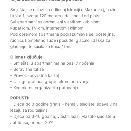
Smještaj se nalazi na odličnoj lokaciji u Makarskoj, u ulici
Ilirska 1, svega 120 metara udaljenosti od plaže
Svi apartmani su opremljeni vlastitom kuhinjom,
kupatilom, TV-om, internetom i klimom
Pod opremom apartmana podrazumjeva se: posteljina,
ručnici, kompletno suđe i posuđe, glačalo i daska za
glačanje, te sušilo za kosu / fen.
Cijena uključuje:
– Smještaj u apartmanima na bazi 7 noćenja
– Boravišne takse
– Prevoz (povratna karta)
– Usluge pratioca grupe tokom putovanja
– Kompletnu organizaciju putovanja
POPUSTI:
– Djeca do 3 godine gratis – nemaju sjedište, spavaju na
ležaju sa roditeljima
– Djeca od 3-10 godina, vlastiti ležaj, vlastito sjedište u
autobusu, popust 20%