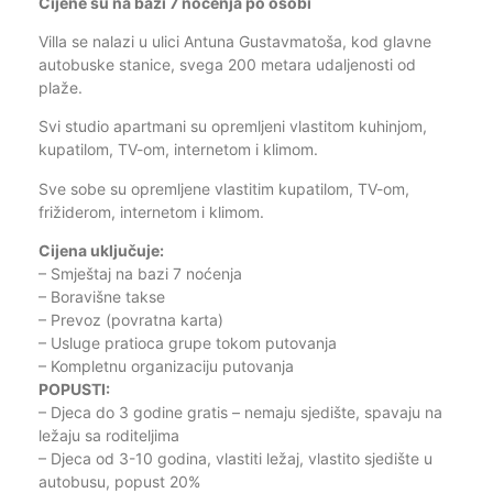
Cijene su na bazi 7 noćenja po osobi
Villa se nalazi u ulici Antuna Gustavmatoša, kod glavne
autobuske stanice, svega 200 metara udaljenosti od
plaže.
Svi studio apartmani su opremljeni vlastitom kuhinjom,
kupatilom, TV-om, internetom i klimom.
Sve sobe su opremljene vlastitim kupatilom, TV-om,
frižiderom, internetom i klimom.
Cijena uključuje:
– Smještaj na bazi 7 noćenja
– Boravišne takse
– Prevoz (povratna karta)
– Usluge pratioca grupe tokom putovanja
– Kompletnu organizaciju putovanja
POPUSTI:
– Djeca do 3 godine gratis – nemaju sjedište, spavaju na
ležaju sa roditeljima
– Djeca od 3-10 godina, vlastiti ležaj, vlastito sjedište u
autobusu, popust 20%