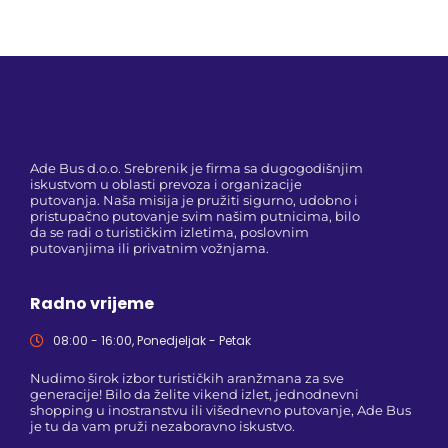
Ade Bus d.o.o. Srebrenik je firma sa dugogodišnjim
iskustvom u oblasti prevoza i organizacije
putovanja. Naša misija je pružiti sigurno, udobno i
pristupačno putovanje svim našim putnicima, bilo
da se radi o turističkim izletima, poslovnim
putovanjima ili privatnim vožnjama.
Radno vrijeme
08:00 - 16:00, Ponedjeljak - Petak
Nudimo širok izbor turističkih aranžmana za sve
generacije! Bilo da želite vikend izlet, jednodnevni
shopping u inostranstvu ili višednevno putovanje, Ade Bus
je tu da vam pruži nezaboravno iskustvo.