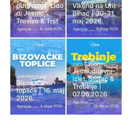
putovanje: Lido
Vikend na Uni:
di Jesolo,
Bihać | 30-31.
Treviso & Trst
maj 2026.
8. Juna 2026.
8. Maja 2026.
Agencija
Agencija
Jednodnevni izleti
,
PUTOVANJA/IZLETI
Jednodnevni
Jednodnevni izleti
izlet: Stolac &
Bizovačke
Trebinje |
toplice | 16. maj
07.06.2026
2026.
Agencija
4. Maja 2026.
26. Aprila 2026.
Agencija