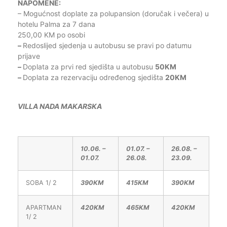
NAPOMENE:
– Mogućnost doplate za polupansion (doručak i večera) u
hotelu Palma za 7 dana
250,00 KM po osobi
–
Redoslijed sjedenja u autobusu se pravi po datumu
prijave
–
Doplata za prvi red sjedišta u autobusu
50KM
–
Doplata za rezervaciju određenog sjedišta
20KM
VILLA NADA MAKARSKA
10.06. –
01.07. –
26.08. –
01.07.
26.08.
23.09.
SOBA 1/ 2
390KM
415KM
390KM
APARTMAN
420KM
465KM
420KM
1/ 2