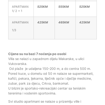
APARTMAN
525KM
555KM
525KM
1/ 2 + 1
APARTMAN
425KM
465KM
425KM
1/3
Cijene su na bazi 7 noćenja po osobi
Villa se nalazi u zapadnom dijelu Makarske, u ulici
Vukovarska.
Od plaže je udaljena 150-200 m, a do centra 500 m.
Pored kuce, u dometu od 50 m nalaze se supermarketi,
kafići, pekara, ljekarna, liječnik opće i dječije medicine,
zubar, park za djecu, Crkva, bankomat.
U blizini je sportsko-rekreacijski centar sa teniskim
terenima i vodenim sportovima.
Svi studio apartmani se nalaze u prizemlju ville i