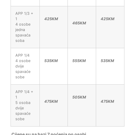
APP 1/3 +
1
425KM
425KM
465KM
4 osobe
jedna
spavaća
soba
APP 1/4
4 osobe
535KM
555KM
535KM
dvije
spavaće
sobe
APP 1/4 +
1
505KM
475KM
475KM
5 osoba
dvije
spavaće
sobe
Cijene su na bazi 7 noćenja po osobi