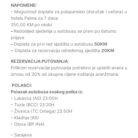
NAPOMENE:
– Mogućnost doplate za polupansion (doručak i večera) u
hotelu Palma za 7 dana
250,00 KM po osobi
–
Redoslijed sjedenja u autobusu se pravi po datumu
prijave
–
Doplata za prvi red sjedišta u autobusu
50KM
–
Doplata za rezervaciju određenog sjedišta
20KM
REZERVACIJA PUTOVANJA
:
Prilikom rezervacije putovanja potrebno je uplatiti avans u
iznosu od 30% od ukupne cijene koštanja aranžmana.
POLASCI:
Polazak autobusa svakog petka iz:
– Lukavca (AS) 23:00H
– Tuzle (BCC) 23:20H
– Živinica (TC Omega) 23:50H
– Kladnja (AS)
– Olova (BP INA)
– Sarajeva