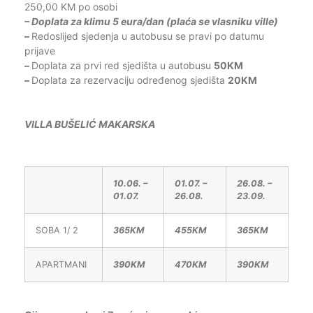
250,00 KM po osobi
– Doplata za klimu 5 eura/dan (plaća se vlasniku ville)
–
Redoslijed sjedenja u autobusu se pravi po datumu
prijave
–
Doplata za prvi red sjedišta u autobusu
50KM
–
Doplata za rezervaciju određenog sjedišta
20KM
VILLA BUŠELIĆ MAKARSKA
10.06. –
01.07. –
26.08. –
01.07.
26.08.
23.09.
SOBA 1/ 2
365KM
455KM
365KM
APARTMANI
390KM
470KM
390KM